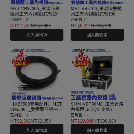
MET-VB5200A_軍規版單
MET-VB5100_軍規版雙鏡
鏡頭工業內視鏡(蛇管2000
頭工業內視鏡(蛇管100公
公分)
分)
已銷售：2
已銷售：1
NT$7,252
NT$7,400
NT$6,341
NT$6,470
加入購物車
加入購物車
【VB5500專用配件】MET-
SHM-VBT30MC_工業管路
VB5500T_雙鏡頭可繞曲蛇
內視鏡(30米/計米款)
管(500公分)
已銷售：0
已銷售：2
NT$2,303
NT$2,350
NT$29,988
NT$30,600
加入購物車
加入購物車