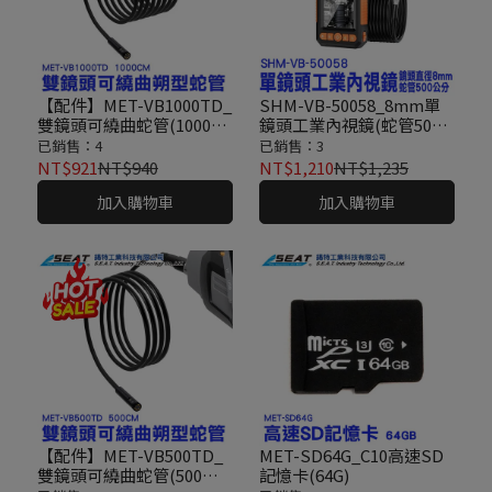
【配件】MET-VB1000TD_
SHM-VB-50058_8mm單
雙鏡頭可繞曲蛇管(1000公
鏡頭工業內視鏡(蛇管500
分)
公分)
已銷售：4
已銷售：3
NT$921
NT$940
NT$1,210
NT$1,235
加入購物車
加入購物車
【配件】MET-VB500TD_
MET-SD64G_C10高速SD
雙鏡頭可繞曲蛇管(500公
記憶卡(64G)