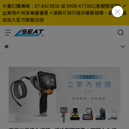
大量訂購專線：07-8415650 或 0908-677001(客服張協理) 📌
企業用戶另享專屬優惠📌滿額可另行提供優惠報價，歡迎來電
或加入官方客服洽詢