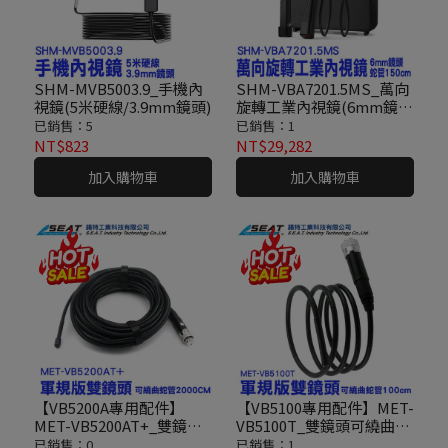
SHM-MVB5003.9_手機內
SHM-VBA7201.5MS_萬向
視鏡(5米硬線/3.9mm鏡頭)
旋轉工業內視鏡(6mm鏡
頭/蛇管150cm)
已銷售：5
已銷售：1
NT$823
NT$29,282
加入購物車
加入購物車
【VB5200A專用配件】
【VB5100專用配件】MET-
MET-VB5200AT+_雙鏡頭
VB5100T_雙鏡頭可繞曲蛇
可繞曲蛇管(2000公分)
管(100公分)
已銷售：0
已銷售：1