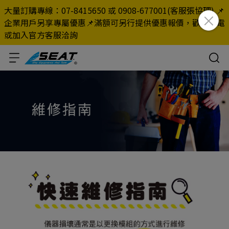
大量訂購專線：07-8415650 或 0908-677001(客服張協理) 📌
企業用戶另享專屬優惠📌滿額可另行提供優惠報價，歡迎來電
或加入官方客服洽詢