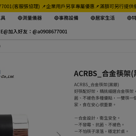
908-677001(客服張協理) 📌企業用戶另享專屬優惠📌滿額可
工具
🔵測量儀器
🔵事務設備
🔵居家生活
🔴
NE@加入好友：@a0908677001
)
ACRBS_合金筷架(
ACRBS_合金筷架(黑銀)
好筷配好架，精挑細選合金筷架
菌、不褪色多種優點，一雙筷一
家，食在安心很重要。
－合金設計，衛生安全。
－不發霉、抗菌、不褪色。
－不怕筷子滾落，穩定於桌。