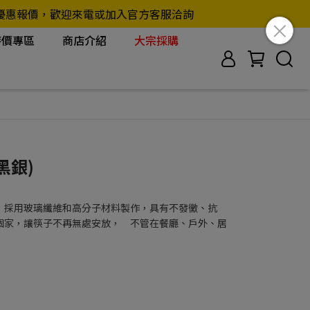
另行提供優惠報價，歡迎來電或加入官方客服洽詢
特價專區
商店介紹
大宗採購
黑銀)
，採用玻璃纖維和高分子材料製作，具有不發黴、抗
個家，讓筷子不再無處安放， 不管在餐廳、戶外、居