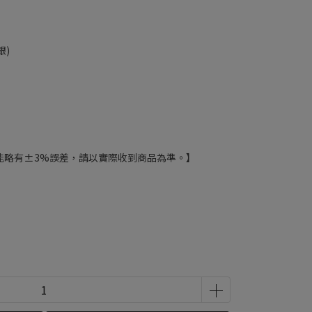
銀)
能略有±3%誤差，請以實際收到商品為準。】