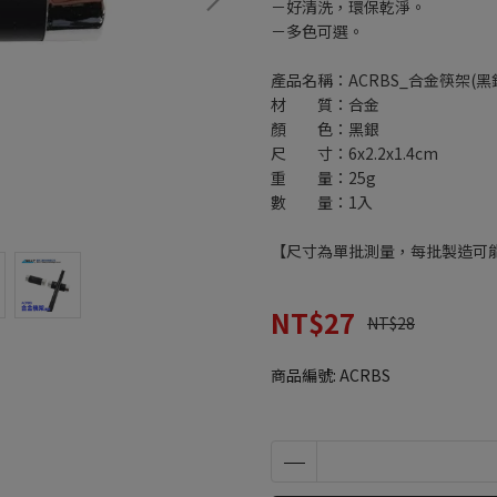
－好清洗，環保乾淨。
－多色可選。
產品名稱：ACRBS_合金筷架(黑
材 質：合金
顏 色：黑銀
尺 寸：6x2.2x1.4cm
重 量：25g
數 量：1入
【尺寸為單批測量，每批製造可
NT$27
NT$28
商品編號:
ACRBS