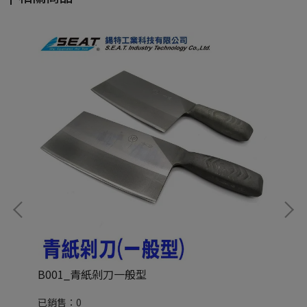
B001_青紙剁刀一般型
B
已銷售：0
已