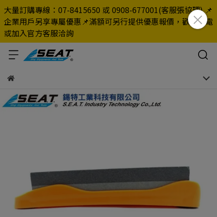
大量訂購專線：07-8415650 或 0908-677001(客服張協理) 📌
企業用戶另享專屬優惠📌滿額可另行提供優惠報價，歡迎來電
或加入官方客服洽詢