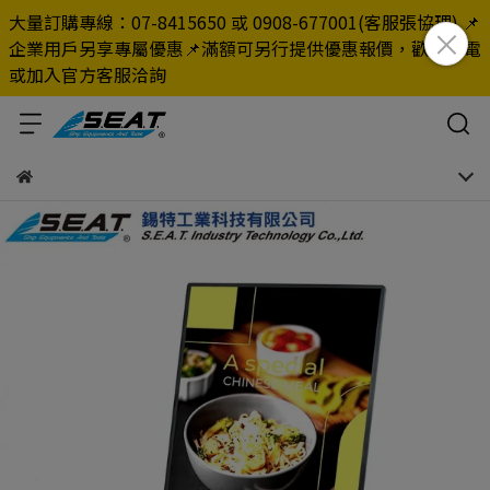
大量訂購專線：07-8415650 或 0908-677001(客服張協理) 📌
企業用戶另享專屬優惠📌滿額可另行提供優惠報價，歡迎來電
或加入官方客服洽詢