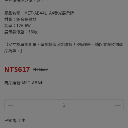
－抽換快速更換內頁。
產品名稱：MET-ABA4L_A4發光展示牌
材質：鋁合金邊框
功率：12V-6W
展示牌淨重：780g
【尺寸為單批測量，每批製造可能略有±3%誤差，請以實際收到商
品為準。】
NT$617
NT$630
商品編號:
MET-ABA4L
已銷售: 1 件