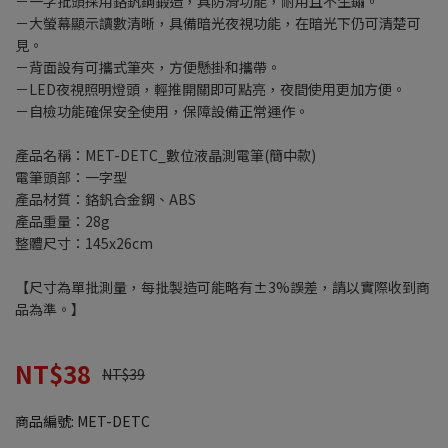
－一字批頭採用鉻釩鋼鍛造，具防滑功能，耐用且不生鏽。
－大螢幕顯示讀數清晰，具備暗光夜視功能，在暗光下仍可清楚可
見。
－背面設有可攜式筆夾，方便懸掛和攜帶。
－LED夜視照明燈頭，輕推開關即可點亮，夜間使用更加方便。
－自檢功能確保安全使用，保障設備正常運作。
產品名稱：MET-DETC_數位液晶測電筆(簡中款)
電筆頭部：一字型
產品材質：鉻釩合金鋼、ABS
產品重量：28g
整體尺寸：145x26cm
【尺寸為單批測量，每批製造可能略有±3%誤差，請以實際收到商
品為準。】
NT$38
NT$39
商品編號:
MET-DETC