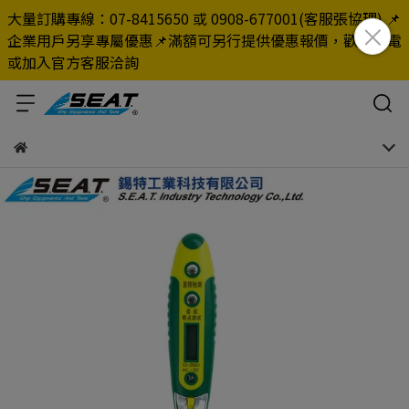
大量訂購專線：07-8415650 或 0908-677001(客服張協理) 📌
企業用戶另享專屬優惠📌滿額可另行提供優惠報價，歡迎來電
或加入官方客服洽詢