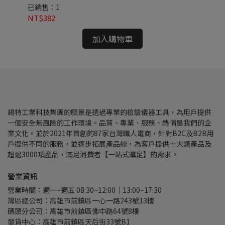
已銷售：1
已
NT$382
NT
加入購物車
錫特工業科技集團的願景是透過專業的檢驗儀器工具，為用戶提供
一個安全無風險的工作環境。品質、專業、服務、熱情是我們的企
業文化。並於2021年首創的87家台灣職人電商，針對B2C及B2B用
戶提供不同的服務，並逐步拓展產品線，為客戶提供十大類產品及
超過3000項產品，滿足消費者【一站式購足】的需求。
營業資訊
營業時間：週一~週五 08:30~12:00｜13:00~17:30
灣區總公司：高雄市前鎮區一心一路243號13樓
碼頭分公司：高雄市前鎮區佛中路64號8樓
發貨中心：高雄市前鎮區天后街33號B1