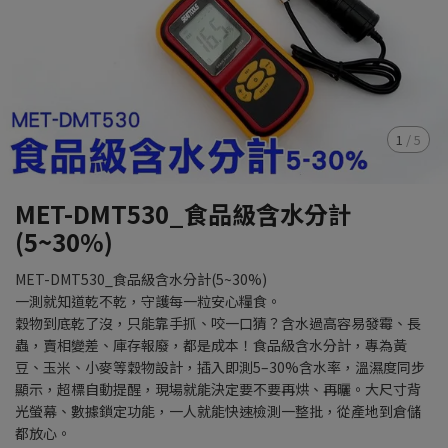
1
/
5
MET-DMT530_食品級含水分計
(5~30%)
MET-DMT530_食品級含水分計(5~30%)
一測就知道乾不乾，守護每一粒安心糧食。
穀物到底乾了沒，只能靠手抓、咬一口猜？含水過高容易發霉、長
蟲，賣相變差、庫存報廢，都是成本！食品級含水分計，專為黃
豆、玉米、小麥等穀物設計，插入即測5–30%含水率，溫濕度同步
顯示，超標自動提醒，現場就能決定要不要再烘、再曬。大尺寸背
光螢幕、數據鎖定功能，一人就能快速檢測一整批，從產地到倉儲
都放心。