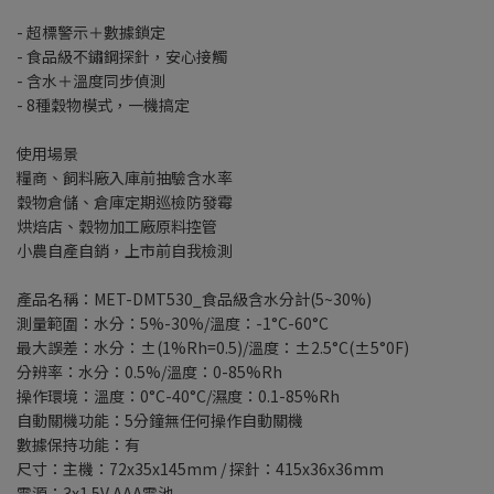
- 超標警示＋數據鎖定
- 食品級不鏽鋼探針，安心接觸
- 含水＋溫度同步偵測
- 8種穀物模式，一機搞定
使用場景
糧商、飼料廠入庫前抽驗含水率
穀物倉儲、倉庫定期巡檢防發霉
烘焙店、穀物加工廠原料控管
小農自產自銷，上市前自我檢測
產品名稱：MET-DMT530_食品級含水分計(5~30%)
測量範圍：水分：5%-30%/溫度：-1°C-60°C
最大誤差：水分：±(1%Rh=0.5)/溫度：±2.5°C(±5°0F)
分辨率：水分：0.5%/溫度：0-85%Rh
操作環境：溫度：0°C-40°C/濕度：0.1-85%Rh
自動關機功能：5分鐘無任何操作自動關機
數據保持功能：有
尺寸：主機：72x35x145mm / 探針：415x36x36mm
電源：3x1.5V AAA電池