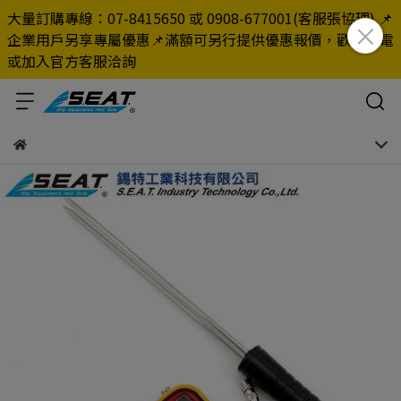
大量訂購專線：07-8415650 或 0908-677001(客服張協理) 📌
企業用戶另享專屬優惠📌滿額可另行提供優惠報價，歡迎來電
或加入官方客服洽詢