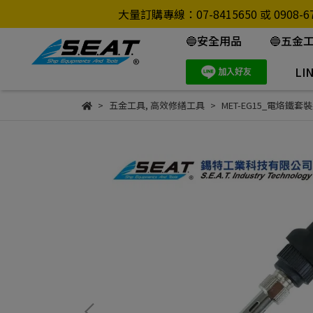
大量訂購專線：07-8415650 或 0
🔵安全用品
🔵五金
LI
五金工具
,
高效修繕工具
MET-EG15_電烙鐵套