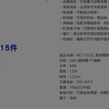
－烙鐵底座：可放置冷卻電烙鐵
－海綿清潔：沾濕後可快速清潔
－吸錫筆：手動強力吸錫。
－剝線器：可用來剝線，電話線
－焊錫線：搭配烙鐵槍使用，用
－紅黑電子線：可應用於電路配
－鑷子：適合狹窄空間的精密使
－收納包：攜帶出門不怕配件遺
產品名稱：MET-EG15_電烙鐵套
材質：ABS+鍍銅鐵+不鏽鋼
功率：60W
電壓：110V
線長：113cm
可調溫度：200-450℃
重量：336g(15件組)
套組內容：可調溫烙鐵槍、烙鐵
鑷子、海綿