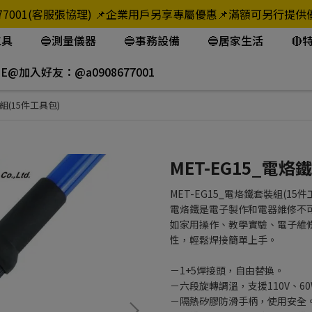
908-677001(客服張協理) 📌企業用戶另享專屬優惠📌滿額可
工具
🔵測量儀器
🔵事務設備
🔵居家生活
🔴
NE@加入好友：@a0908677001
裝組(15件工具包)
MET-EG15_電烙
MET-EG15_電烙鐵套裝組(15件
電烙鐵是電子製作和電器維修不
如家用操作、教學實驗、電子維
性，輕鬆焊接簡單上手。
－1+5焊接頭，自由替換。
－六段旋轉調溫，支援110V、6
－隔熱矽膠防滑手柄，使用安全