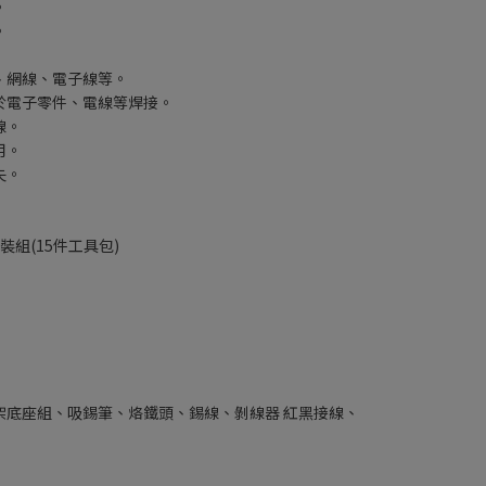
。
。
、網線、電子線等。
於電子零件、電線等焊接。
線。
用。
失。
裝組(15件工具包)
架底座組、吸錫筆、烙鐵頭、錫線、剝線器 紅黑接線、