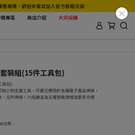
另行提供優惠報價，歡迎來電或加入官方客服洽詢
特價專區
商店介紹
大宗採購
鐵套裝組(15件工具包)
工具包)
可缺少的主要工具，可廣泛應用於各種電子產品焊接，
修、元件焊接。六段調溫及五種替換頭增加更多方便
0W功率。
。