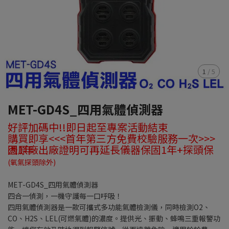
1
/
5
MET-GD4S_四用氣體偵測器
好評加碼中!!即日起至專案活動結束
購買即享<<<首年第三方免費校驗服務一次>>>
憑原廠出廠證明可再延長儀器保固1年+探頭保固1年
(氧氣探頭除外)
MET-GD4S_四用氣體偵測器
四合一偵測，一機守護每一口呼吸！
四用氣體偵測器是一款可攜式多功能氣體檢測儀，同時檢測O2、
CO、H2S、LEL(可燃氣體)的濃度。提供光、振動、蜂鳴三重報警功