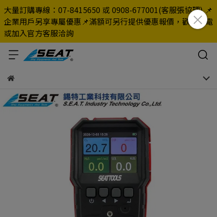
大量訂購專線：07-8415650 或 0908-677001(客服張協理) 📌
企業用戶另享專屬優惠📌滿額可另行提供優惠報價，歡迎來電
或加入官方客服洽詢