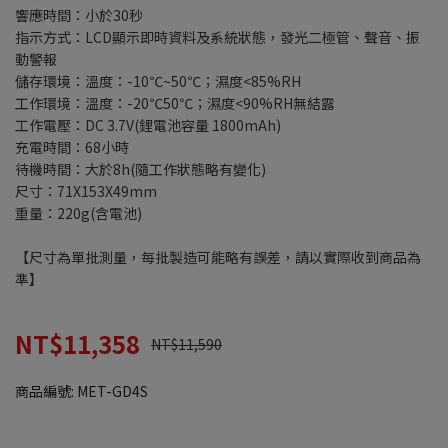
響應時間：小於30秒
指示方式：LCD顯示即時資料及系統狀態，發光二極管、聲音、振
動警報
儲存環境：溫度：-10℃~50℃；濕度<85%RH
工作環境：溫度：-20℃50℃；濕度<90%RH無結露
工作電壓：DC 3.7V(鋰電池容量 1800mAh)
充電時間：68小時
待機時間：大於8h(隨工作狀態略有變化)
尺寸：71X153X49mm
重量：220g(含電池)
【尺寸為單批測量，每批製造可能略有誤差，請以實際收到商品為
準】
NT$11,358
NT$11,590
商品編號:
MET-GD4S