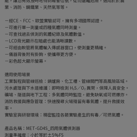
能，讓您有效及時地得到報警信號，從而遠離危險，適用於於農
業、消防、鋼鐵業、天然氣等等。
－經CE、FCC、歐盟實驗認可，擁有多項國際認證。
－可進行單一測量或四種氣體同時測量。
－可查找過去偵測的氣體紀錄及氣體數值。
－LCD背光顯示在暗處也能清晰讀數。
－可經由軟管將氣體輸入傳感器窗口，使測量更精確。
－儀器背後附有掛鉤，使攜帶更方便。
－彩色超大顯示螢幕。
適用使用場景
工業製程與管線巡檢：鍋爐房、化工槽、管線閥門等高風險區域。
污水處理與下水道維護：即時檢測 H₂S／O₂ 異常，保障人員安全。
礦場、隧道與地下工程：多氣體同時監控，避免缺氧或可燃爆炸。
消防救援與應急管理：快速搜尋火場殘留有毒氣體，提升救援效
率。
實驗室與研發環境：精密監控各類實驗產生的有毒／可燃氣體。
產品名稱：MET-GD4S_四用氣體偵測器
測量準確度：小於等於±5%FS