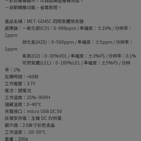
－彩色螢幕顯示，可自由調整螢幕亮度。
－自動關機功能，省電耐用。
產品名稱：MET-GD4SC 四用氣體偵測器
感應器：一氧化碳(CO)：0~999ppm / 準確度：±10% / 分辨率：
1ppm
硫化氫(H2S)：0~500ppm / 準確度：±5ppm / 分辨率：
1ppm
氧氣(O2)：0~30%VOL / 準確度：±3%FS / 分辨率：0.1%
可燃氣體(LEL)：0~100%LEL / 準確度：±5%FS / 分辨
率：1%
反應時間：<60秒
工作電壓：3.7V
電池：鋰電池
工作溫度：15%~95RH
儲藏溫度：0~40℃
充電接口：micro USB DC 5V
採樣泵供電：主機 DC 3V供電
顯示器：2.0英寸彩色液晶
工作溫度：-10~50℃
重量：200g