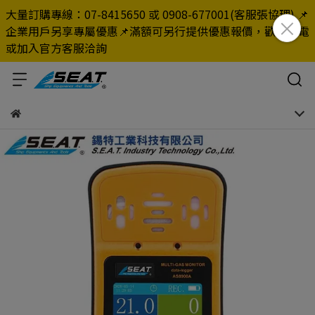
大量訂購專線：07-8415650 或 0908-677001(客服張協理) 📌
企業用戶另享專屬優惠📌滿額可另行提供優惠報價，歡迎來電
或加入官方客服洽詢