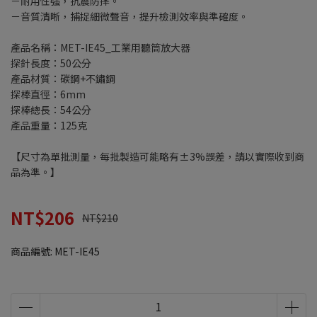
－耐用性強，抗震防摔。
－音質清晰，捕捉細微聲音，提升檢測效率與準確度。
產品名稱：MET-IE45_工業用聽筒放大器
探針長度：50公分
產品材質：碳鋼+不鏽鋼
探棒直徑：6mm
探棒總長：54公分
產品重量：125克
【尺寸為單批測量，每批製造可能略有±3%誤差，請以實際收到商
品為準。】
NT$206
NT$210
商品編號:
MET-IE45