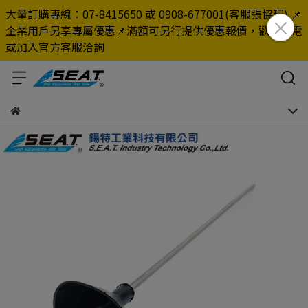
大量訂購專線：07-8415650 或 0908-677001(客服張協理) 📌
企業用戶另享專屬優惠📌滿額可另行提供優惠報價，歡迎來電
或加入官方客服洽詢