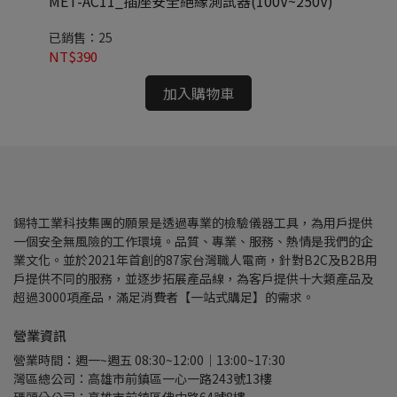
MET-AC11_插座安全絕緣測試器(100V~250V)
ME
已銷售：25
已
NT$390
NT
加入購物車
錫特工業科技集團的願景是透過專業的檢驗儀器工具，為用戶提供
一個安全無風險的工作環境。品質、專業、服務、熱情是我們的企
業文化。並於2021年首創的87家台灣職人電商，針對B2C及B2B用
戶提供不同的服務，並逐步拓展產品線，為客戶提供十大類產品及
超過3000項產品，滿足消費者【一站式購足】的需求。
營業資訊
營業時間：週一~週五 08:30~12:00｜13:00~17:30
灣區總公司：高雄市前鎮區一心一路243號13樓