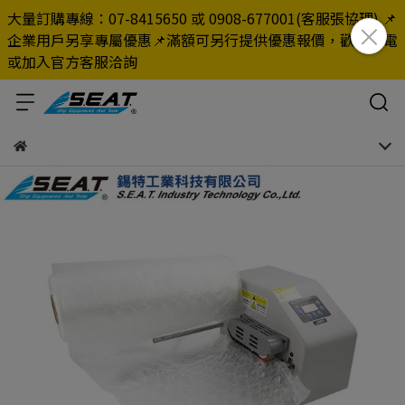
大量訂購專線：07-8415650 或 0908-677001(客服張協理) 📌
企業用戶另享專屬優惠📌滿額可另行提供優惠報價，歡迎來電
或加入官方客服洽詢