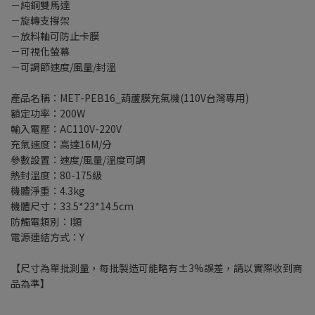
－純銅雙馬達
－旋轉支撐架
－放料軸可防止卡膜
－可視化螢幕
－可調節速度/風量/封溫
產品名稱：MET-PEB16_葫蘆膜充氣機(110V台灣專用)
額定功率：200W
輸入電壓：AC110V-220V
充氣速度：高達16M/分
參數設置：速度/風量/溫度可調
熱封溫度：80-175級
機體淨重：4.3kg
機體尺寸：33.5*23*14.5cm
防觸電類別：I類
電源連結方式：Y
【尺寸為單批測量，每批製造可能略有±3%誤差，請以實際收到商
品為準】