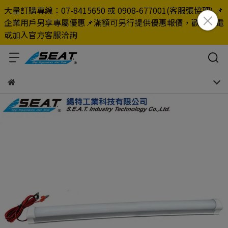
大量訂購專線：07-8415650 或 0908-677001(客服張協理) 📌
企業用戶另享專屬優惠📌滿額可另行提供優惠報價，歡迎來電
或加入官方客服洽詢