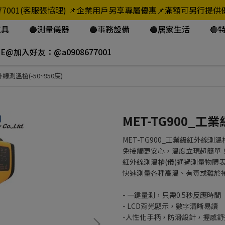
908-677001(客服張協理) 📌企業用戶另享專屬優惠📌滿額可
工具
🔵測量儀器
🔵事務設備
🔵居家生活
🔴
NE@加入好友：@a0908677001
外線測溫槍(-50~950度)
MET-TG900_工
MET-TG900_工業級紅外線測溫槍(
免接觸更安心，溫度立現超簡單
紅外線測溫槍(儀)通過測量物體
快速測量各種高溫、有毒或難於
- 一鍵量測，只需0.5秒反應時間
- LCD背光顯示，數字清晰易讀
-人性化手柄，防滑設計，握感舒