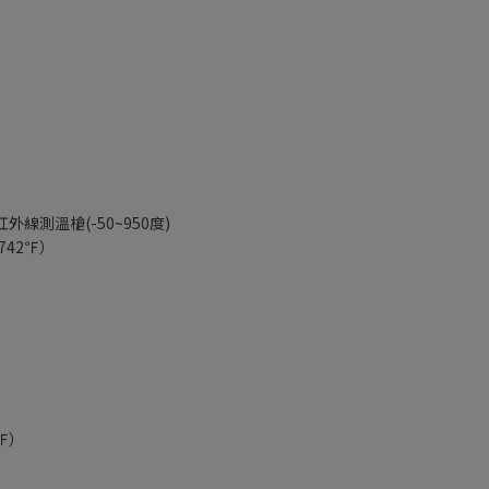
外線測溫槍(-50~950度)
742℉）
0℉）
）