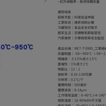
- 紅外線瞄準，無須接觸測量
適用場景
廚房烹飪｜料理控溫神器
工業檢測｜維修技師必備
冷藏物流｜食品安全好幫手
居家生活｜空調暖氣節能管控
汽車維修｜引擎與煞車安全監控
產品名稱：MET-TG900_工業級紅
測量範圍：-50～950℃（-58～1
精確度：±1.5％或±1.5℃
重複性：1％或±1℃
物距比：12：1
發射率：0.10-1.00可調
分辨率：0.1℃/℉
響應時間：500毫秒
響應波長：8-14μm
工作環境溫度：0~40℃ (-4~14
相對溼度：10-95%RH不冷凝
保存溫度：-20~60℃ (-4~140℉