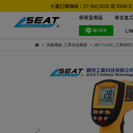
大量訂購專線：07-8415650 或 0
🔵安全用品
🔵五金
LI
測量儀器
,
工業測溫儀器
MET-TG900_工業級紅