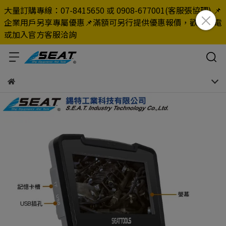
大量訂購專線：07-8415650 或 0908-677001(客服張協理) 📌
企業用戶另享專屬優惠📌滿額可另行提供優惠報價，歡迎來電
或加入官方客服洽詢