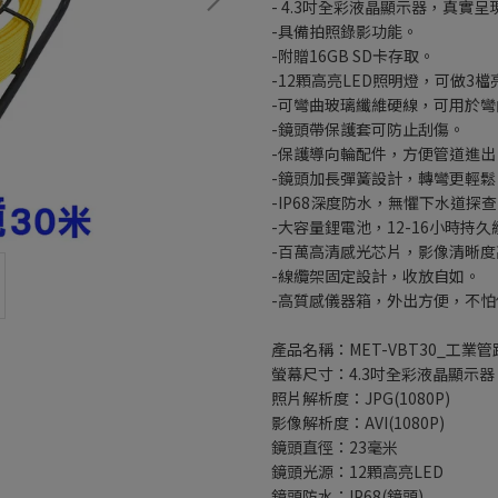
- 4.3吋全彩液晶顯示器，真實呈
-具備拍照錄影功能。
-附贈16GB SD卡存取。
-12顆高亮LED照明燈，可做3
-可彎曲玻璃纖維硬線，可用於彎
-鏡頭帶保護套可防止刮傷。
-保護導向輪配件，方便管道進出
-鏡頭加長彈簧設計，轉彎更輕鬆
-IP68深度防水，無懼下水道探
-大容量鋰電池，12-16小時持久
-百萬高清感光芯片，影像清晰度
-線纜架固定設計，收放自如。
-高質感儀器箱，外出方便，不怕
產品名稱：MET-VBT30_工業管
螢幕尺寸：4.3吋全彩液晶顯示器
照片解析度：JPG(1080P)
影像解析度：AVI(1080P)
鏡頭直徑：23毫米
鏡頭光源：12顆高亮LED
鏡頭防水：IP68(鏡頭)