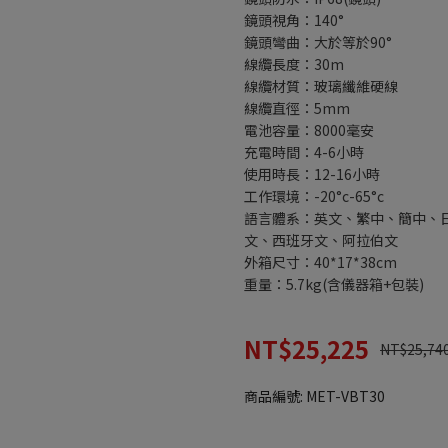
鏡頭視角：140°
鏡頭彎曲：大於等於90°
線纜長度：30m
線纜材質：玻璃纖維硬線
線纜直徑：5mm
電池容量：8000毫安
充電時間：4-6小時
使用時長：12-16小時
工作環境：-20°c-65°c
語言體系：英文、繁中、簡中、
文、西班牙文、阿拉伯文
外箱尺寸：40*17*38cm
重量：5.7kg(含儀器箱+包裝)
NT$25,225
NT$25,74
商品編號:
MET-VBT30