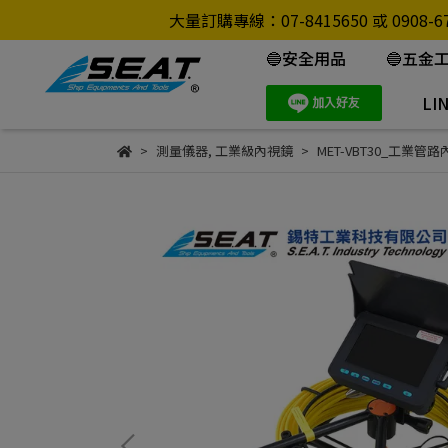
大量訂購專線：07-8415650 或 0
🔵安全用品
🔵五金
LI
測量儀器
,
工業級內視鏡
MET-VBT30_工業管路