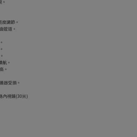
現。
檔亮度調節。
曲管道。
。
。
查。
續航。
高。
儀器受損。
路內視鏡(30米)