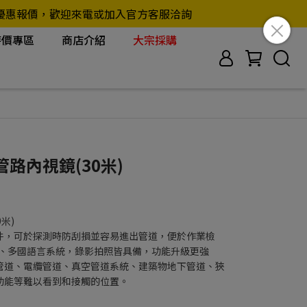
另行提供優惠報價，歡迎來電或加入官方客服洽詢
特價專區
商店介紹
大宗採購
業管路內視鏡(30米)
0米)
件，可於探測時防刮損並容易進出管道，便於作業檢
器、多國語言系統，錄影拍照皆具備，功能升級更強
管道、電纜管道、真空管道系統、建築物地下管道、狹
功能等難以看到和接觸的位置。