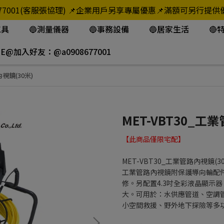
908-677001(客服張協理) 📌企業用戶另享專屬優惠📌滿額可
工具
🔵測量儀器
🔵事務設備
🔵居家生活
🔴
NE@加入好友：@a0908677001
內視鏡(30米)
MET-VBT30_工
【此商品僅限宅配】
MET-VBT30_工業管路內視鏡(3
工業管路內視鏡附保護導向輪配
修。另配置4.3吋全彩液晶顯示
大。可用於：水供應管道、空調
小空間救援、野外地下探險等多