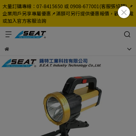
大量訂購專線：07-8415650 或 0908-677001(客服張協理) 📌
企業用戶另享專屬優惠📌滿額可另行提供優惠報價，歡迎來電
或加入官方客服洽詢