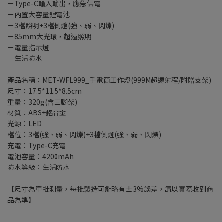
－Type-C輸入輸出，應急供電
－內置大容量鋰電池
－3檔照明+3檔側燈(強、弱、閃爍)
－85mm大光環，超遠照明
－電量指示燈
－生活防水
產品名稱：MET-WFL999_手電筒工作燈(999M超遠射程/附贈支架)
尺寸：17.5*11.5*8.5cm
重量：320g(含三腳架)
材質：ABS+鋁合金
光源：LED
檔位：3檔(強、弱、閃爍)+3檔側燈(強、弱、閃爍)
充電：Type-C充電
電池容量：4200mAh
防水等級：生活防水
【尺寸為單批測量，每批製造可能略有±3%誤差，請以實際收到商
品為準】