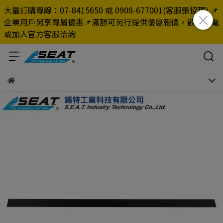
大量訂購專線：07-8415650 或 0908-677001(客服張協理) 📌
企業用戶另享專屬優惠📌滿額可另行提供優惠報價，歡迎來電
或加入官方客服洽詢