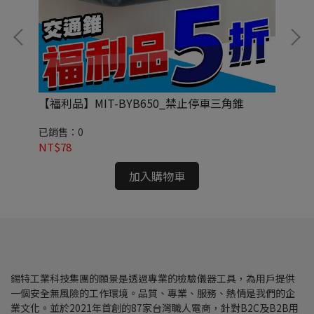
示
【福利品】MIT-BYB650_禁止停車三角錐
【福
分)
已銷售：0
已
NT$78
NT
加入購物車
錫特工業科技集團的願景是透過專業的檢驗儀器工具，為用戶提供
一個安全無風險的工作環境。品質、專業、服務、熱情是我們的企
業文化。並於2021年首創的87家台灣職人電商，針對B2C及B2B用