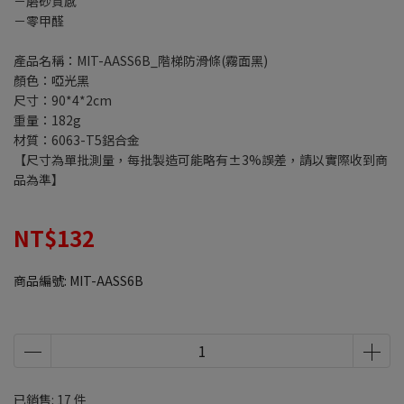
－磨砂質感
－零甲醛
產品名稱：MIT-AASS6B_階梯防滑條(霧面黑)
顏色：啞光黑
尺寸：90*4*2cm
重量：182g
材質：6063-T5鋁合金
【尺寸為單批測量，每批製造可能略有±3%誤差，請以實際收到商
品為準】
NT$132
商品編號:
MIT-AASS6B
已銷售: 17 件