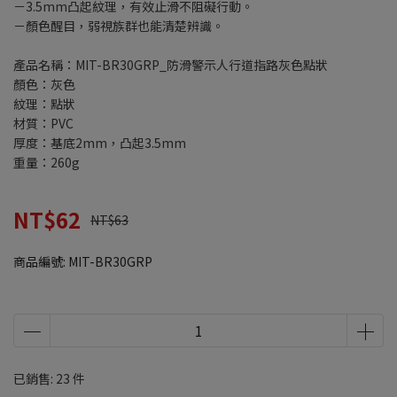
－3.5mm凸起紋理，有效止滑不阻礙行動。
－顏色醒目，弱視族群也能清楚辨識。
產品名稱：MIT-BR30GRP_防滑警示人行道指路灰色點狀
顏色：灰色
紋理：點狀
材質：PVC
厚度：基底2mm，凸起3.5mm
重量：260g
NT$62
NT$63
商品編號:
MIT-BR30GRP
已銷售: 23 件