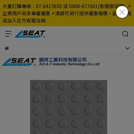
大量訂購專線：07-8415650 或 0908-677001(客服張協理) 📌
企業用戶另享專屬優惠📌滿額可另行提供優惠報價，歡迎來電
或加入官方客服洽詢