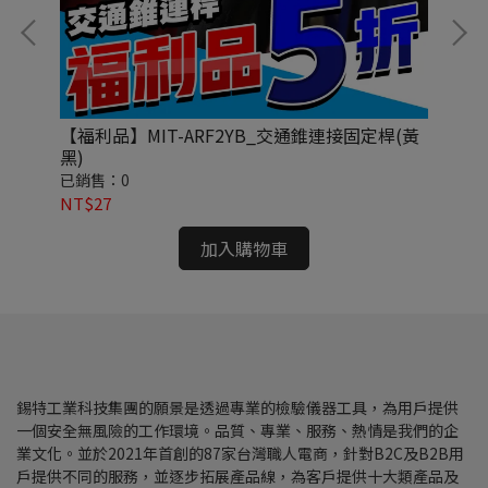
【福利品】MIT-ARF2YB_交通錐連接固定桿(黃
【福
黑)
分)
已銷售：0
已
NT$27
NT
加入購物車
錫特工業科技集團的願景是透過專業的檢驗儀器工具，為用戶提供
一個安全無風險的工作環境。品質、專業、服務、熱情是我們的企
業文化。並於2021年首創的87家台灣職人電商，針對B2C及B2B用
戶提供不同的服務，並逐步拓展產品線，為客戶提供十大類產品及