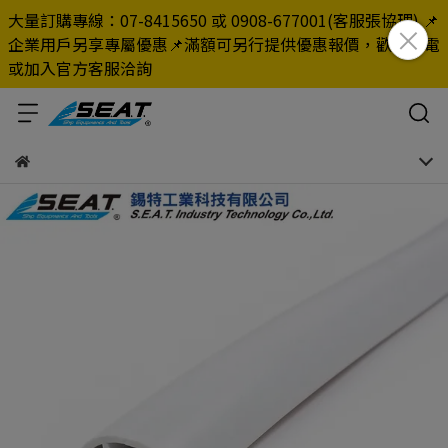
大量訂購專線：07-8415650 或 0908-677001(客服張協理) 📌
企業用戶另享專屬優惠📌滿額可另行提供優惠報價，歡迎來電
或加入官方客服洽詢