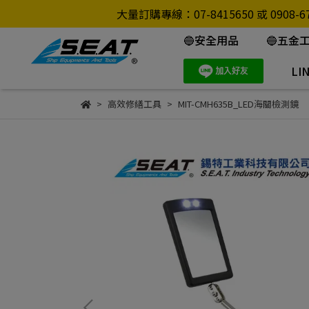
大量訂購專線：07-8415650 或 0
🔵安全用品
🔵五金
LI
高效修繕工具
MIT-CMH635B_LED海關檢測鏡