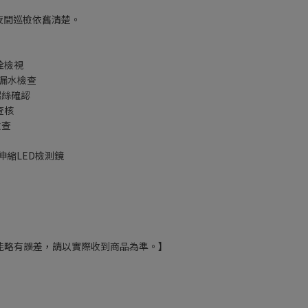
夜間巡檢依舊清楚。
栓檢視
漏水檢查
螺絲確認
查核
檢查
向伸縮LED檢測鏡
能略有誤差，請以實際收到商品為準。】