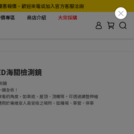
另行提供優惠報價，歡迎來電或加入官方客服洽詢
特價專區
商店介紹
大宗採購
_LED海關檢測鏡
檢測鏡
一鏡全收！
察看的角度，如車底、屋頂、頂棚等。可透過調整伸縮
適用於需維安人員安檢之場所，如機場、軍營、停車