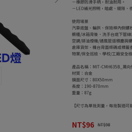
－橡膠防滑手柄，耐油耐用。
－LED補光照明，暗處、縫隙、
使用場景
汽車底盤、輪拱、保險桿內側螺
櫥櫃/冰箱背後、洗手台底下管線
空調/排油煙機/通風管道積塵與
倉庫貨架、機台背面條碼或標籤
物業/保全巡檢、學校/工廠安全
產品名稱：MIT-CMH635B_萬
材質：合金
鏡面尺寸：80X50mm
長度：190-870mm
重量：87g
【尺寸為單批測量，每批製造可
NT$96
NT$98