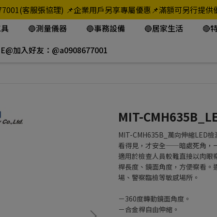
908-677001(客服張協理) 📌企業用戶另享專屬優惠📌滿額可
工具
🔵測量儀器
🔵事務設備
🔵居家生活
🔴
NE@加入好友：@a0908677001
MIT-CMH635B
MIT-CMH635B_萬向伸縮LED
看得見，才安全——暗處死角，
適用於檢查人員較難直接以肉眼
桿長度、鏡面角度，方便察看。
場、警察臨檢等敏感場所。
－360度轉動鏡面角度。
－合金桿自由伸縮。