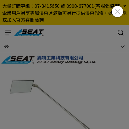
大量訂購專線：07-8415650 或 0908-677001(客服張協理) 📌
企業用戶另享專屬優惠📌滿額可另行提供優惠報價，歡迎來電
或加入官方客服洽詢