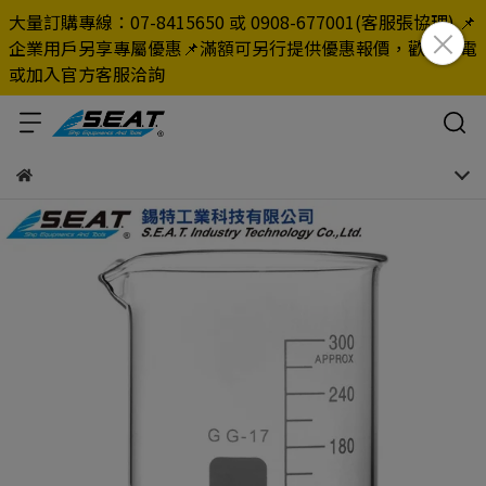
大量訂購專線：07-8415650 或 0908-677001(客服張協理) 📌
企業用戶另享專屬優惠📌滿額可另行提供優惠報價，歡迎來電
或加入官方客服洽詢