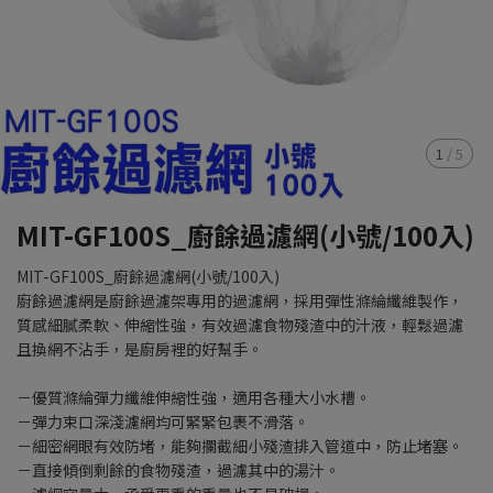
1
/
5
MIT-GF100S_廚餘過濾網(小號/100入)
MIT-GF100S_廚餘過濾網(小號/100入)
廚餘過濾網是廚餘過濾架專用的過濾網，採用彈性滌綸纖維製作，
質感細膩柔軟、伸縮性強，有效過濾食物殘渣中的汁液，輕鬆過濾
且換網不沾手，是廚房裡的好幫手。
－優質滌綸彈力纖維伸縮性強，適用各種大小水槽。
－彈力束口深淺濾網均可緊緊包裹不滑落。
－細密網眼有效防堵，能夠攔截細小殘渣排入管道中，防止堵塞。
－直接傾倒剩餘的食物殘渣，過濾其中的湯汁。