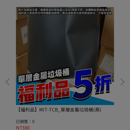
【福利品】MIT-TCB_單層金屬垃圾桶(黑)
M
已銷售：0
已銷
NT$93
NT