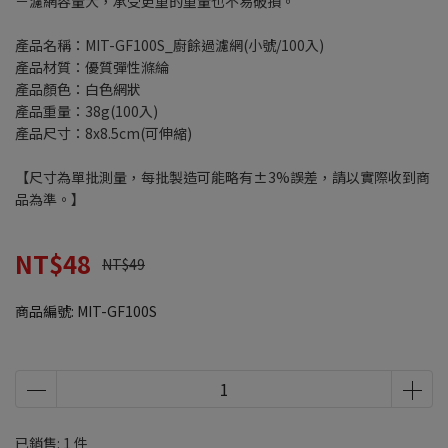
－濾網容量大，承受更重的重量也不易破損。
產品名稱：MIT-GF100S_廚餘過濾網(小號/100入)
產品材質：優質彈性滌綸
產品顏色：白色網狀
產品重量：38g(100入)
產品尺寸：8x8.5cm(可伸縮)
【尺寸為單批測量，每批製造可能略有±3%誤差，請以實際收到商
品為準。】
NT$48
NT$49
商品編號:
MIT-GF100S
已銷售: 1 件