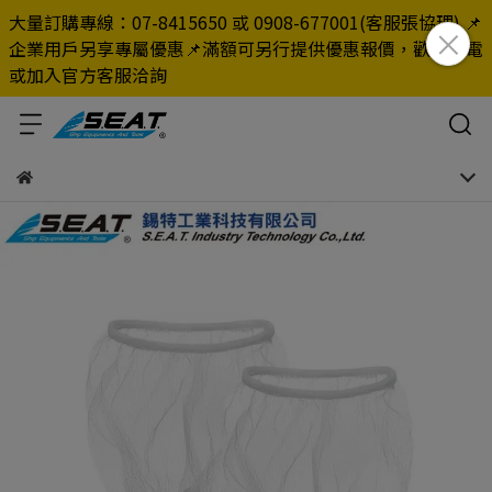
大量訂購專線：07-8415650 或 0908-677001(客服張協理) 📌
企業用戶另享專屬優惠📌滿額可另行提供優惠報價，歡迎來電
或加入官方客服洽詢