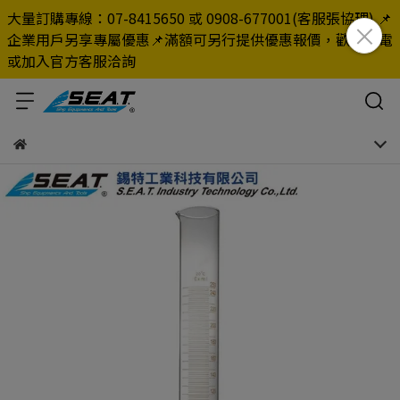
大量訂購專線：07-8415650 或 0908-677001(客服張協理) 📌
企業用戶另享專屬優惠📌滿額可另行提供優惠報價，歡迎來電
或加入官方客服洽詢