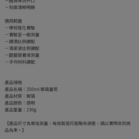
－圓潤導流杯口
－刻度清晰明瞭
適用範圍
－學校理化實驗
－實驗室一般測量
－調酒比例調配
－清潔液比例調配
－園藝營養液測量
－手作材料調配
產品規格
產品名稱：250ml 玻璃量筒
產品材質：玻璃
產品顏色：透明
產品重量：230g
【產品尺寸為單批測量，每批製造可能略有誤差，請以實際收到商
品為準。】