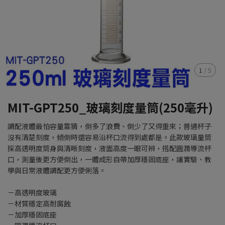
1
/
5
MIT-GPT250_玻璃刻度量筒(250毫升)
調配液體最怕容量靠猜，倒多了浪費、倒少了又得重來；普通杯子
沒有清楚刻度，傾倒時還容易沿杯口流得到處都是。此款玻璃量筒
採高透明度筒身與清晰刻度，液面高度一眼可辨，搭配圓潤導流杯
口，測量後更方便倒出，一體成形自帶加厚穩固底座，讓實驗、教
學與日常液體調配更方便俐落。
－高透明度玻璃
－材質穩定高耐腐蝕
－加厚穩固底座