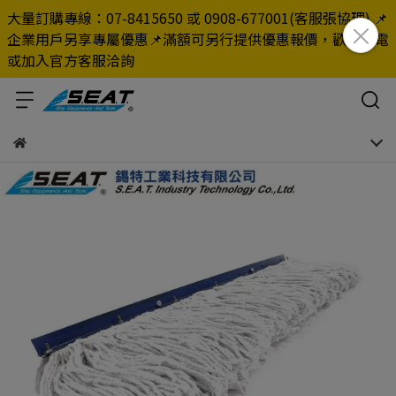
大量訂購專線：07-8415650 或 0908-677001(客服張協理) 📌
企業用戶另享專屬優惠📌滿額可另行提供優惠報價，歡迎來電
或加入官方客服洽詢