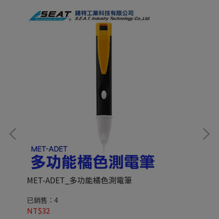
MET-ADET_多功能橘色測電筆
ME
已銷售：4
已
NT$32
NT