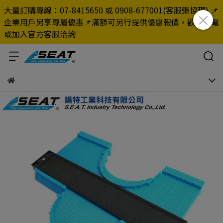
大量訂購專線：07-8415650 或 0908-677001(客服張協理) 📌
企業用戶另享專屬優惠📌滿額可另行提供優惠報價，歡迎來電
或加入官方客服洽詢