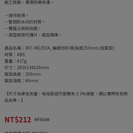
施工挑戰，實現完美收邊。
－操作容易。
－堅固防水ABS材質。
－雙面公英制刻度。
－高密度排列薄片，取型精準。
產品名稱：MIT-MG250A_輪廓仿形規(長度250mm/加寬型)
材質：ABS
重量：427g
尺寸：283X134X20mm
取型長度：250mm
取型深度：60mm
【尺寸為單批測量，每批製造可能略有±3%誤差，請以實際收到商
品為準。】
NT$212
NT$216