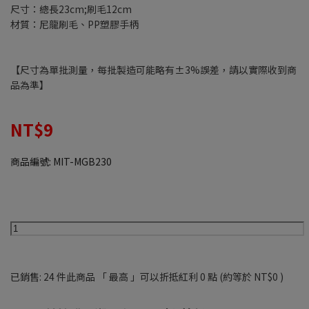
尺寸：總長23cm;刷毛12cm
材質：尼龍刷毛、PP塑膠手柄
【尺寸為單批測量，每批製造可能略有±3%誤差，請以實際收到商
品為準】
NT$9
商品編號:
MIT-MGB230
已銷售: 24 件
此商品 「 最高 」可以折抵紅利
0
點 (約等於
NT$0
)