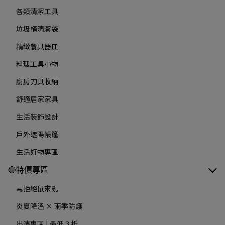
各類清潔工具
垃圾桶清潔袋
精緻餐具器皿
料理工具小物
廚房刀具收納
舒適居家家具
生活裝飾設計
戶外遮陽帳篷
生活好物專區
🔴特價專區
🐀拒絕鼠來亂
炎夏降溫 × 雨季防護
出清專區 | 最低３折