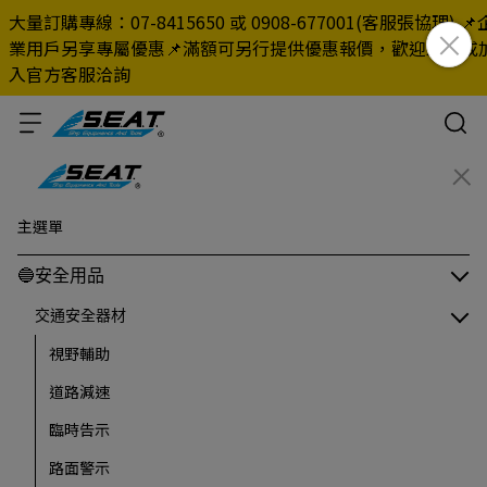
大量訂購專線：07-8415650 或 0908-677001(客服張協理) 📌
業用戶另享專屬優惠📌滿額可另行提供優惠報價，歡迎來電或
入官方客服洽詢
主選單
🔵安全用品
交通安全器材
視野輔助
道路減速
臨時告示
路面警示