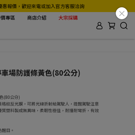
另行提供優惠報價，歡迎來電或加入官方客服洽詢
特價專區
商店介紹
大宗採購
Y_停車場防護條黃色(80公分)
色(80公分)
巢格紋反光膜，可將光線折射給駕駛人，提醒駕駛注意
優質塑料製成無異味，柔韌性極佳，耐撞耐彎折，有效
色醒目。