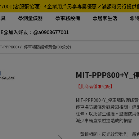
908-677001(客服張協理) 📌企業用戶另享專屬優惠📌滿額可
工具
🔵測量儀器
🔵事務設備
🔵居家生活
🔴
NE@加入好友：@a0908677001
IT-PPP800+Y_停車場防護條黃色(80公分)
MIT-PPP800+
【此商品僅限宅配】
MIT-PPP800+Y_停車場防護條黃
停車場防護條外觀黃銀相間，蜂
柱條，以免發生碰撞。整體使用
減少車輛直接碰撞造成的損害。
－黃銀相間，反光效果強烈，顏