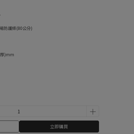
。
車場防護條(80公分)
5(厚)mm
立即購買