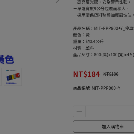
－高亮反光膜，安全警示性強。
－單邊寬度9公分包覆面積大。
－採用環保塑料整體加厚韌性佳
產品名稱：MIT-PPP800+Y_停
顏色：黃
重量：約0.4公斤
材質：塑料
產品尺寸：800(高)x100(寬)x4.
NT$184
NT$188
商品編號:
MIT-PPP800+Y
加入購物車