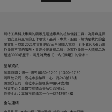
錫特工業科技集團的願景是透過專業的檢驗儀器工具，為用戶提供
一個安全無風險的工作環境。品質、專業、服務、熱情是我們的企
業文化。並於2021年首創的87家台灣職人電商，針對B2C及B2B用
戶提供不同的服務，並逐步拓展產品線，為客戶提供十大類產品及
超過3000項產品，滿足消費者【一站式購足】的需求。
營業資訊
營業時間：週一~週五 08:30~12:00｜13:00~17:30
灣區總公司：高雄市前鎮區一心一路243號13樓
碼頭分公司：高雄市前鎮區佛中路64號8樓
發貨中心：高雄市前鎮區天后街33號B1
物流中心：高雄市前鎮區一心一路243號14樓
全站連結
商品列表
商店介紹
購物須知
維修指南
大宗採購