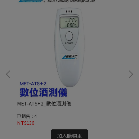
MET-ATS+2_數位酒測儀
ME
已銷售：4
已
NT$136
NT
加入購物車