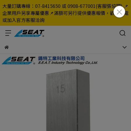
大量訂購專線：07-8415650 或 0908-677001(客服張協理) 📌
企業用戶另享專屬優惠📌滿額可另行提供優惠報價，歡迎來電
或加入官方客服洽詢