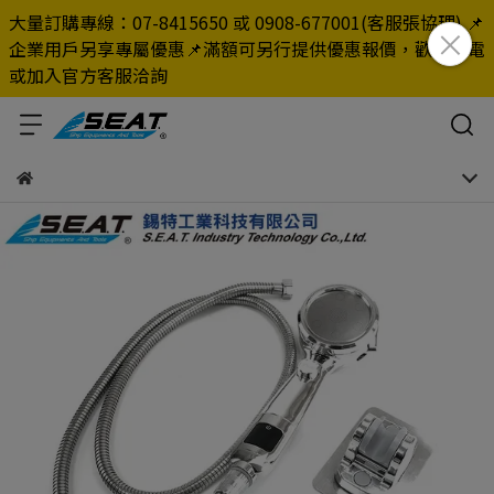
大量訂購專線：07-8415650 或 0908-677001(客服張協理) 📌
企業用戶另享專屬優惠📌滿額可另行提供優惠報價，歡迎來電
或加入官方客服洽詢