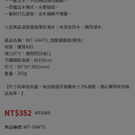
－一鍵止水，不用再回頭找開關。
－四檔出水模式，水壓強勁。
－雷射打孔面板，出水細緻不堵塞。
※此商品溫度面板僅防潑水；未完全防水，請勿浸水
產品名稱：MIT-SH4TS_增壓蓮蓬頭(銀色)
材質：優質ABS
接口尺寸：通用四分接口
不鏽鋼管長度：約150cm
尺寸：90*50*265(mm)
重量：263g
【尺寸為單批測量，每批製造可能略有±3%誤差，請以實際收到商
品為準。】
NT$352
NT$359
商品編號:
MIT-SH4TS