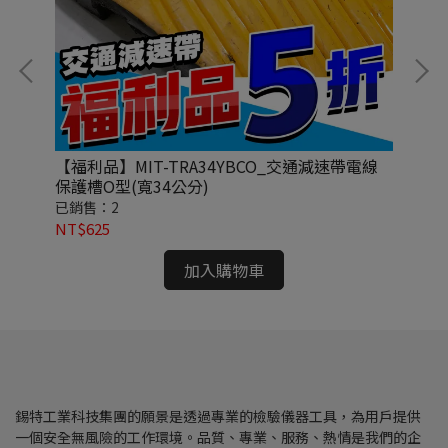
【福利品】MIT-TRA34YBCO_交通減速帶電線
ME
保護槽O型(寬34公分)
已銷售：2
已銷
NT$625
NT
加入購物車
錫特工業科技集團的願景是透過專業的檢驗儀器工具，為用戶提供
一個安全無風險的工作環境。品質、專業、服務、熱情是我們的企