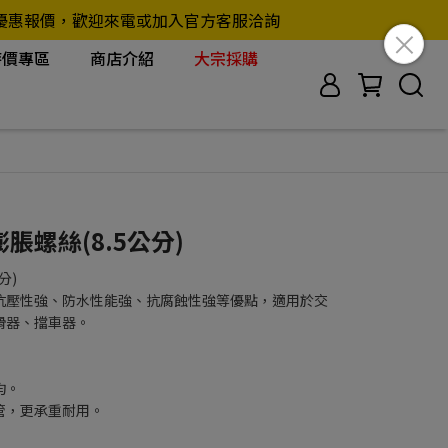
另行提供優惠報價，歡迎來電或加入官方客服洽詢
特價專區
商店介紹
大宗採購
膨脹螺絲(8.5公分)
分)
抗壓性強、防水性能強、抗腐蝕性強等優點，適用於交
滑器、擋車器。
均。
管，更承重耐用。