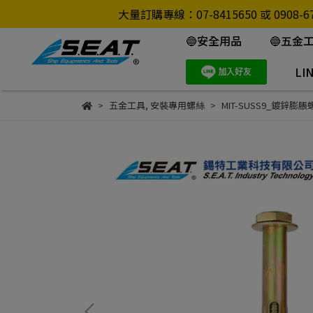
大量訂購專線：07-8415650 或 0
🔵安全用品
🔵五金
LI
五金工具
,
安裝專用螺絲
MIT-SUSS9_鍍鋅膨脹螺