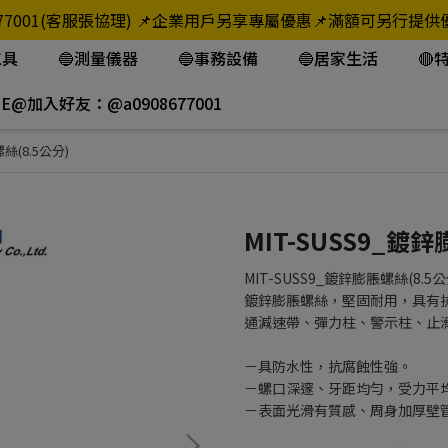
908-677001(客服張協理) 📌企業用戶另享專屬優惠📌滿額可
工具
🔵測量儀器
🔵事務設備
🔵居家生活
🔴
NE@加入好友：@a0908677001
絲(8.5公分)
MIT-SUSS9_鍍鋅
MIT-SUSS9_鍍鋅膨脹螺絲(8.5公
鍍鋅膨脹螺絲，堅固耐用，具有
通減速帶、彈力柱、警示柱、止
－具防水性，抗腐蝕性強。
－螺口深邃、牙距均勻，受力平
－表面光滑有質感、周身加厚壁