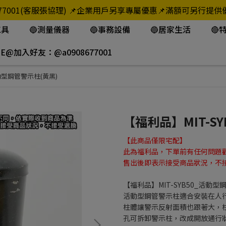
908-677001(客服張協理) 📌企業用戶另享專屬優惠📌滿額可
工具
🔵測量儀器
🔵事務設備
🔵居家生活
🔴
NE@加入好友：@a0908677001
活動型鋼管警示柱(黃黑)
【福利品】MIT-S
【此商品僅限宅配】
此為福利品，下單前有任何問題
售出後即表示接受商品狀況，不
【福利品】MIT-SYB50_活動型
活動型鋼管警示柱適合安裝在人
柱體讓警示反射面積也跟著大，
孔可拆卸警示柱，改成開放通行