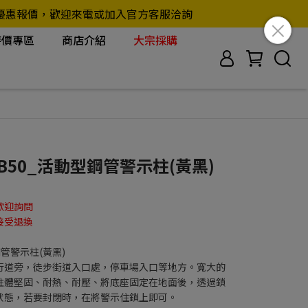
另行提供優惠報價，歡迎來電或加入官方客服洽詢
特價專區
商店介紹
大宗採購
YB50_活動型鋼管警示柱(黃黑)
歡迎詢問
接受退換
鋼管警示柱(黃黑)
行道旁，徒步街道入口處，停車場入口等地方。寬大的
柱體堅固、耐熱、耐壓、將底座固定在地面後，透過鎖
狀態，若要封閉時，在將警示住鎖上即可。