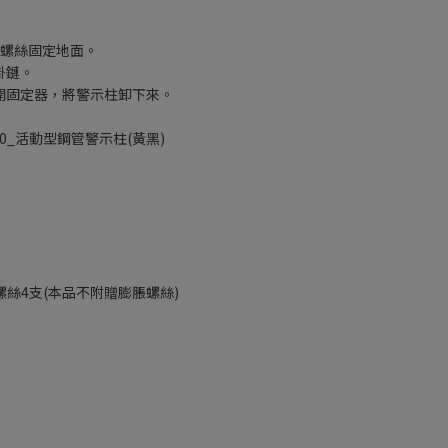
脹螺絲固定地面。
掛鏈。
開固定器，將警示柱卸下來。
50_活動型鋼管警示柱(黃黑)
螺絲4支(本品不附贈膨脹螺絲)