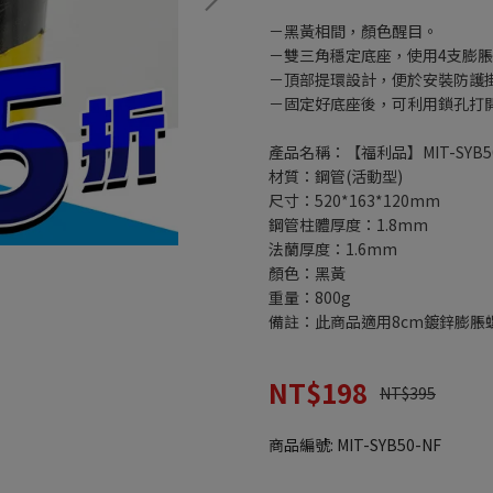
－黑黃相間，顏色醒目。
－雙三角穩定底座，使用4支膨
－頂部提環設計，便於安裝防護
－固定好底座後，可利用鎖孔打
產品名稱：【福利品】MIT-SYB
材質：鋼管(活動型)
尺寸：520*163*120mm
鋼管柱體厚度：1.8mm
法蘭厚度：1.6mm
顏色：黑黃
重量：800g
備註：此商品適用8cm鍍鋅膨脹
NT$198
NT$395
商品編號:
MIT-SYB50-NF