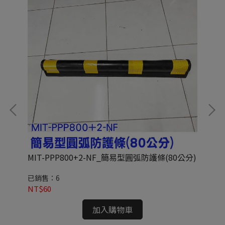
MIT-PPP800+2-NF_簡易型圓弧防護條(80公分)
【福
保
已銷售：6
已
NT$60
NT
加入購物車