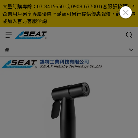
大量訂購專線：07-8415650 或 0908-677001(客服張協理) 📌
企業用戶另享專屬優惠📌滿額可另行提供優惠報價，歡迎來電
或加入官方客服洽詢