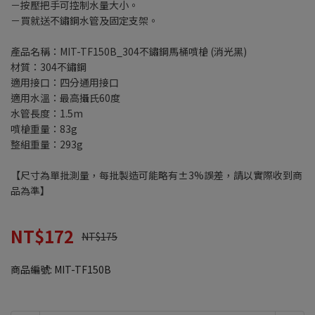
－按壓把手可控制水量大小。
－買就送不鏽鋼水管及固定支架。
產品名稱：MIT-TF150B_304不鏽鋼馬桶噴槍 (消光黑)
材質：304不鏽鋼
適用接口：四分通用接口
適用水溫：最高攝氏60度
水管長度：1.5m
噴槍重量：83g
整組重量：293g
【尺寸為單批測量，每批製造可能略有±3%誤差，請以實際收到商
品為準】
NT$172
NT$175
商品編號:
MIT-TF150B