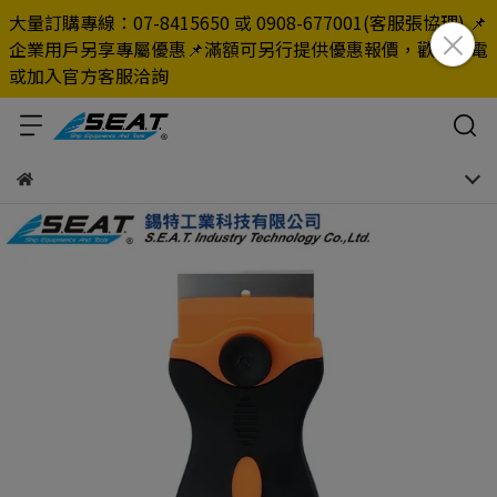
大量訂購專線：07-8415650 或 0908-677001(客服張協理) 📌
企業用戶另享專屬優惠📌滿額可另行提供優惠報價，歡迎來電
或加入官方客服洽詢