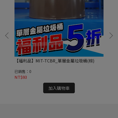
【福利品】MIT-TCBR_單層金屬垃圾桶(棕)
ME
正
已銷售：0
已
NT$93
NT
加入購物車