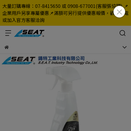
大量訂購專線：07-8415650 或 0908-677001(客服張協理) 📌
企業用戶另享專屬優惠📌滿額可另行提供優惠報價，歡迎來電
或加入官方客服洽詢