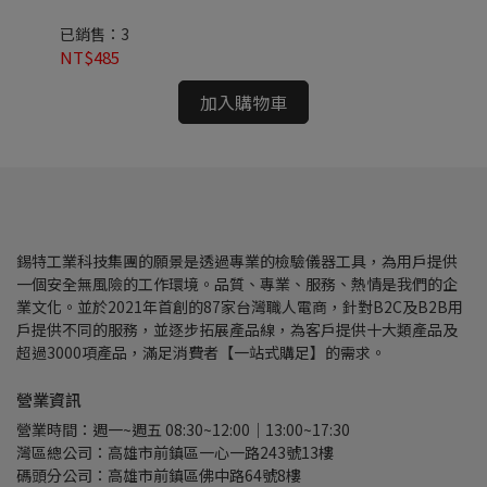
已銷售：3
已
NT$485
NT
加入購物車
錫特工業科技集團的願景是透過專業的檢驗儀器工具，為用戶提供
一個安全無風險的工作環境。品質、專業、服務、熱情是我們的企
業文化。並於2021年首創的87家台灣職人電商，針對B2C及B2B用
戶提供不同的服務，並逐步拓展產品線，為客戶提供十大類產品及
超過3000項產品，滿足消費者【一站式購足】的需求。
營業資訊
營業時間：週一~週五 08:30~12:00｜13:00~17:30
灣區總公司：高雄市前鎮區一心一路243號13樓
碼頭分公司：高雄市前鎮區佛中路64號8樓