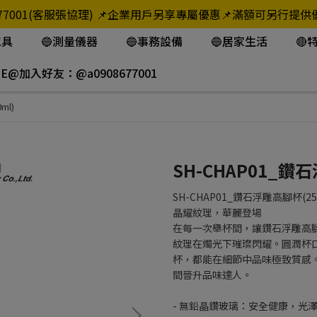
908-677001(客服張協理) 📌企業用戶另享專屬優惠📌滿額可
工具
🔵測量儀器
🔵事務設備
🔵居家生活
🔴
NE@加入好友：@a0908677001
ml)
SH-CHAP01_鑽石
SH-CHAP01_鑽石浮雕高腳杯(25
晶耀紋理，華麗登場
在每一次舉杯間，讓鑽石浮雕高
紋理在燭光下璀璨閃耀。圓潤杯
杯，都能在細節中品味極致質感
間晉升品味達人。
- 無鉛晶鑽玻璃：安全健康，光