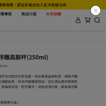
另行提供優惠報價，歡迎來電或加入官方客服洽詢
特價專區
商店介紹
大宗採購
浮雕高腳杯(250ml)
0ml)
腳杯為您點亮派對氛圍。無鉛玻璃晶透剔透，精緻浮雕
口細膩貼唇，修長杯腳優雅隔溫，從紅酒品鑑到香檳乾
。無論是家宴、乾杯儀式，或是浪漫約會，都能讓您瞬
澤度媲美水晶。