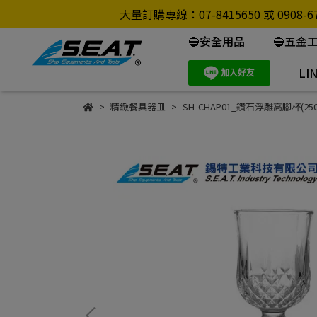
大量訂購專線：07-8415650 或 0
🔵安全用品
🔵五金
LI
精緻餐具器皿
SH-CHAP01_鑽石浮雕高腳杯(250