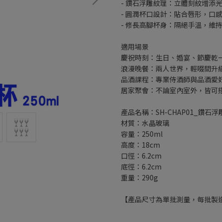
- 鑽石浮雕紋理：立體刻紋增添
- 圓潤杯口設計：貼合唇形，口
- 修長高腳杯身：隔絕手溫，維
適用場景
慶祝時刻：生日、婚宴、節慶乾
浪漫晚餐：兩人世界，輕啜間升
品酒課程：專業侍酒師與品酒愛
居家聚會：不論室內室外，皆可
產品名稱：SH-CHAP01_鑽石浮雕
材質：水晶玻璃
容量：250ml
高度：18cm
口徑：6.2cm
底徑：6.2cm
重量：290g
【產品尺寸為單批測量，每批製