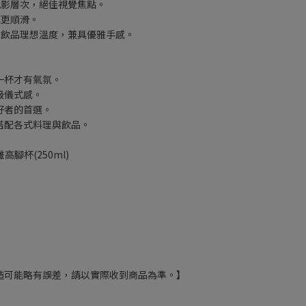
光影層次，絕佳視覺焦點。
感更順滑。
持飲品理想溫度，兼具優雅手感。
一杯才有氣氛。
級儀式感。
好者的首選。
搭配各式料理與飲品。
高腳杯(250ml)
造可能略有誤差，請以實際收到商品為準。】