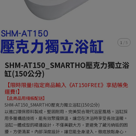
1
/
5
SHM-AT150_SMARTHO壓克力獨立浴
缸(150公分)
【限時限量!指定商品輸入《AT150FREE》享結帳免
運費!】
【此商品用棧板配送】
SHM-AT150_SMARTHO壓克力獨立浴缸(150公分)
以進口環保原料製成，堅固耐用，完美契合現代浴室風格。浴缸採
用多層構造技術，能有效聚攏鎖溫，讓您在沐浴時享受長效溫暖。
浴缸一體成型的裙邊設計，不僅美觀大方，更避免了藏污納垢的困
擾，方便清潔。內部深度設計，讓您能全身浸入，徹底放鬆身心，