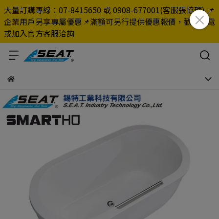
大量訂購專線：07-8415650 或 0908-677001(客服張協理) 📌
企業用戶另享專屬優惠📌滿額可另行提供優惠報價，歡迎來電
或加入官方客服洽詢