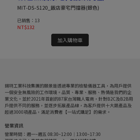
MIT-DS-S120_飯店豪宅門擋器(銀色)
MI
已銷售：13
已
NT$132
NT
加入購物車
錫特工業科技集團的願景是透過專業的檢驗儀器工具，為用戶提供
一個安全無風險的工作環境。品質、專業、服務、熱情是我們的企
業文化。並於2021年首創的87家台灣職人電商，針對B2C及B2B用
戶提供不同的服務，並逐步拓展產品線，為客戶提供十大類產品及
超過3000項產品，滿足消費者【一站式購足】的需求。
營業資訊
營業時間：週一~週五 08:30~12:00｜13:00~17:30