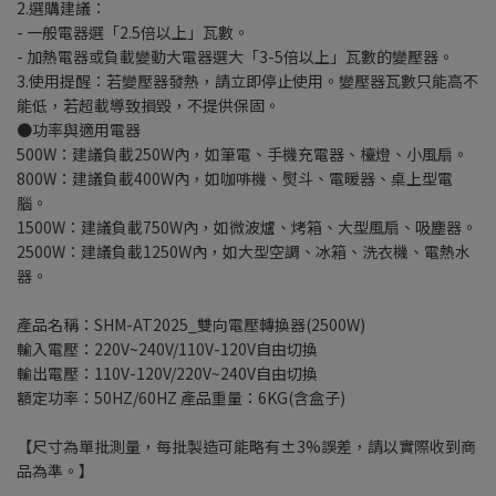
2.選購建議：
- 一般電器選「2.5倍以上」瓦數。
- 加熱電器或負載變動大電器選大「3-5倍以上」瓦數的變壓器。
3.使用提醒：若變壓器發熱，請立即停止使用。變壓器瓦數只能高不
能低，若超載導致損毀，不提供保固。
●功率與適用電器
500W：建議負載250W內，如筆電、手機充電器、檯燈、小風扇。
800W：建議負載400W內，如咖啡機、熨斗、電暖器、桌上型電
腦。
1500W：建議負載750W內，如微波爐、烤箱、大型風扇、吸塵器。
2500W：建議負載1250W內，如大型空調、冰箱、洗衣機、電熱水
器。
產品名稱：SHM-AT2025_雙向電壓轉換器(2500W)
輸入電壓：220V~240V/110V-120V自由切換
輸出電壓：110V-120V/220V~240V自由切換
額定功率：50HZ/60HZ 產品重量：6KG(含盒子)
【尺寸為單批測量，每批製造可能略有±3%誤差，請以實際收到商
品為準。】