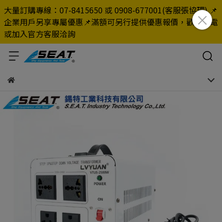
大量訂購專線：07-8415650 或 0908-677001(客服張協理) 📌
企業用戶另享專屬優惠📌滿額可另行提供優惠報價，歡迎來電
或加入官方客服洽詢