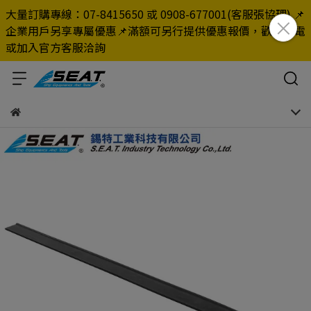
大量訂購專線：07-8415650 或 0908-677001(客服張協理) 📌
企業用戶另享專屬優惠📌滿額可另行提供優惠報價，歡迎來電
或加入官方客服洽詢