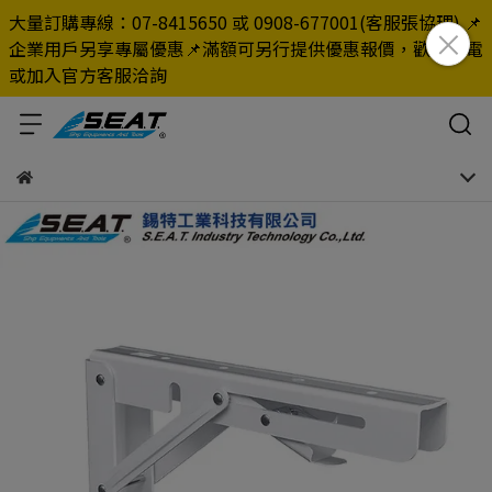
大量訂購專線：07-8415650 或 0908-677001(客服張協理) 📌
企業用戶另享專屬優惠📌滿額可另行提供優惠報價，歡迎來電
或加入官方客服洽詢