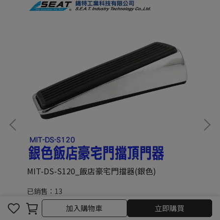
一2
MIT-DS-S120_飯店豪宅門擋器(銀色)
MI
已銷售：13
已
NT$132
NT
加入購物車
立即購買