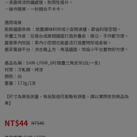
－表面噴漆防鏽處理，耐用性提升。
－操作簡單，一秒開合不卡卡。
適用場景
廚房牆面收納 ：放置調味料架或小型微波爐，節省料理空間。
折疊工作桌：在陽台或房間牆面打造折疊桌，辦公、手作都方便。
露營車內架設：車內小空間也能靈活打造置物架或桌板。
居家電器平台：洗衣機上方、角落牆面，架設小平台置物好方便。
產品名稱：SHM-LF6W_6吋摺疊三角支架(白/一支)
材質：冷軋鋼、烤漆
顏色：白
重量：173g/1支
【尺寸為單批測量，每批製造可能略有誤差，請以實際收到商品為
準】
NT$44
NT$45