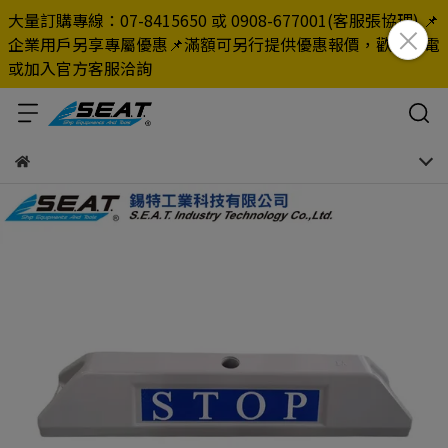
大量訂購專線：07-8415650 或 0908-677001(客服張協理) 📌
企業用戶另享專屬優惠📌滿額可另行提供優惠報價，歡迎來電
或加入官方客服洽詢