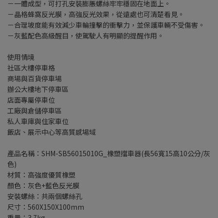
－一體成型，可打孔安裝膨脹螺絲牢牢穩固在地面上。
－晶格蜂窩反光膜，高強反光效果，從遠處也可清楚看見。
－合理坡度能有效減少車輪撞擊的衝擊力，並保護車輛不受傷害。
－灰藍配色高級醒目，使駕駛人有明顯的提醒作用。
使用情境
社區大樓停車格
商場與百貨停車場
辦公大樓地下停車區
店面專屬停車位
工廠與倉儲停車區
私人車庫與住家車位
飯店、展示中心等高質感場域
產品名稱：SHM-SB56015010G_橡塑擋車器(長56寬15高10公分/灰
色)
材質：高強度優質橡塑
顏色：灰色+藍色反光膜
安裝螺絲：共兩個螺絲孔
尺寸：560X150X100mm
重量：3.7kg