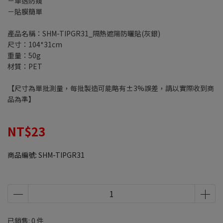
－單透防窺
－貼膜簡單
產品名稱：SHM-TIPGR31_隔熱遮陽防曬貼(灰銀)
尺寸：104*31cm
重量：50g
材質：PET
【尺寸為單批測量，每批製造可能略有±3%誤差，請以實際收到商
品為準】
NT$23
商品編號:
SHM-TIPGR31
已銷售: 0 件