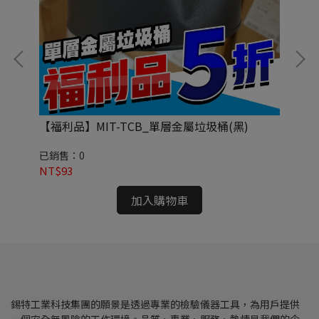
【福利品】MIT-TCB_單層金屬垃圾桶(黑)
ME
應
已銷售：0
已
NT$93
NT
加入購物車
錫特工業科技集團的願景是透過專業的檢驗儀器工具，為用戶提供