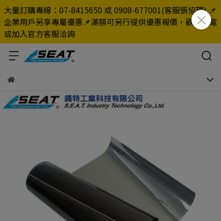
大量訂購專線：07-8415650 或 0908-677001(客服張協理) 📌
企業用戶另享專屬優惠📌滿額可另行提供優惠報價，歡迎來電
或加入官方客服洽詢