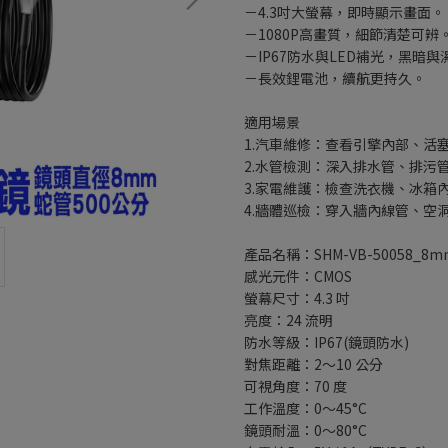
－4.3吋大螢幕，即時顯示畫面。
－1080P高畫質，細節清楚可辨
－IP67防水與LED補光，黑暗
－長效鋰電池，續航更持久。
適用場景
1.汽車維修：查看引擎內部、活
2.水管檢測：深入排水管、排污
3.家電維護：檢查洗衣機、冰箱
4.牆體巡檢：穿入牆內線管、空
產品名稱：SHM-VB-50058_
感光元件：CMOS
螢幕尺寸：4.3 吋
亮度：24 流明
防水等級：IP67(鏡頭防水)
對焦距離：2～10 公分
可視角度：70 度
工作溫度：0～45°C
鏡頭耐溫：0～80°C