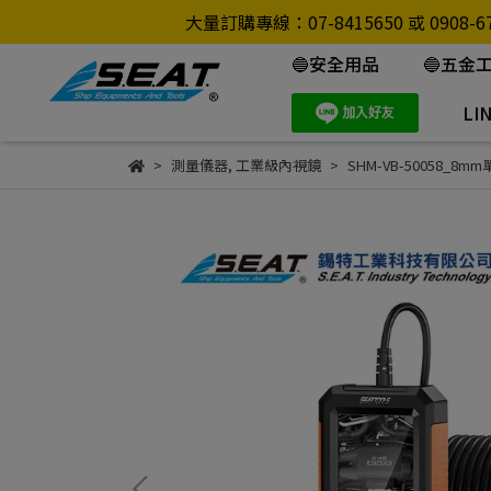
大量訂購專線：07-8415650 或 0
🔵安全用品
🔵五金
LI
測量儀器
,
工業級內視鏡
SHM-VB-50058_8