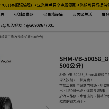
908-677001(客服張協理) 📌企業用戶另享專屬優惠📌滿額可
工具
🔵測量儀器
🔵事務設備
🔵居家生活
🔴
NE@加入好友：@a0908677001
mm單鏡頭工業內視鏡(蛇管500公分)
SHM-VB-5005
500公分)
SHM-VB-50058_8mm單鏡頭
深入狹縫，一探究竟！
本款工業用單鏡頭內視鏡，搭載8m
出、LED補光燈，蛇管長達5米
於汽車維修、水管檢測、機械保
維修的得力助手。