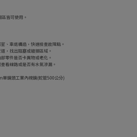
。
與濕區皆可使用。
塞室、車底構造，快速檢查故障點。
管道，找出阻塞或破損區域。
內部零件是否卡異物或老化。
洞查看線路或是否有水氣滲漏。
8mm單鏡頭工業內視鏡(蛇管500公分)