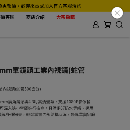
另行提供優惠報價，歡迎來電或加入官方客服洽詢
特價專區
商店介紹
大宗採購
8_8mm單鏡頭工業內視鏡(蛇管
工業內視鏡(蛇管500公分)
m廣角鏡頭與4.3吋高清螢幕，支援1080P影像輸
，可深入狹小空間進行檢查。具備IP67防水等級，適用
養等多種場景，輕鬆掌握內部結構狀況，是專業與家庭