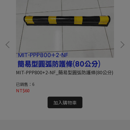
MIT-PPP800+2-NF_簡易型圓弧防護條(80公分)
M
(2
已銷售：6
已
NT$60
NT
加入購物車