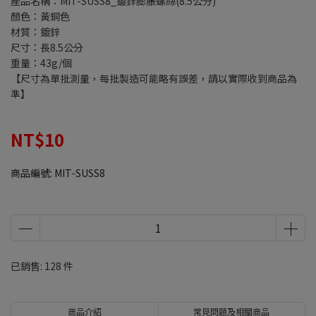
產品名稱：MIT-SUSS8_鍍鋅膨脹螺絲(8.5公分)
顏色：黃銅色
材質：鍍鋅
尺寸：長8.5公分
重量：43g/個
【尺寸為單批測量，每批製造可能略有誤差，請以實際收到商品為
準】
NT$10
商品編號:
MIT-SUSS8
已銷售: 128 件
商品介紹
常見問題及相關商品