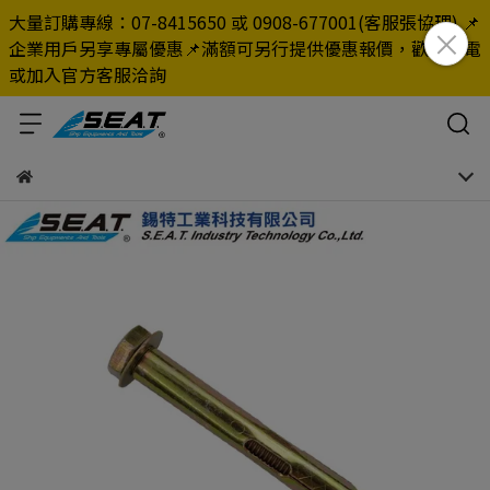
大量訂購專線：07-8415650 或 0908-677001(客服張協理) 📌
企業用戶另享專屬優惠📌滿額可另行提供優惠報價，歡迎來電
或加入官方客服洽詢